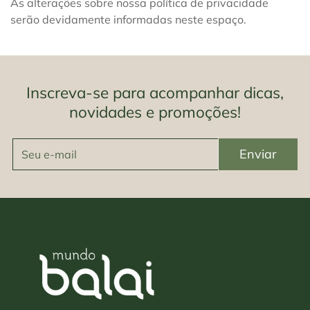
As alterações sobre nossa política de privacidade
Confirm your age
serão devidamente informadas neste espaço.
Are you 18 years old or older?
Yes, I am
No, I'm not
Inscreva-se para acompanhar dicas,
novidades e promoções!
Enviar